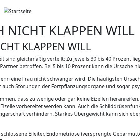
H NICHT KLAPPEN WILL
ICHT KLAPPEN WILL
t sind gleichmäßig verteilt: Zu jeweils 30 bis 40 Prozent li
 Partner betroffen. Bei 5 bis 10 Prozent kann die Ursache n
enn eine Frau nicht schwanger wird. Die häufigsten Ursac
 Aber auch Störungen der Fortpflanzungsorgane und sogar p
men, dass zu wenige oder gar keine Eizellen heranreifen, 
 Eizelle vorbereitet werden kann. Auch die Schilddrüsenfunk
rschaft verhindern. Starkes Übergewicht kann sich ebenf
chlossene Eileiter, Endometriose (versprengte Gebärmutt