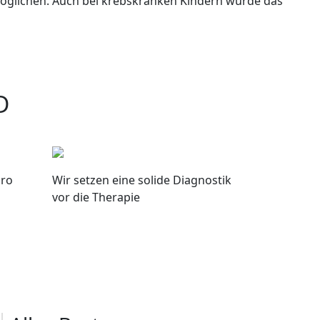
öglichen. Auch bei krebskranken Kindern wurde das
D
pro
Wir setzen eine solide Diagnostik
vor die Therapie