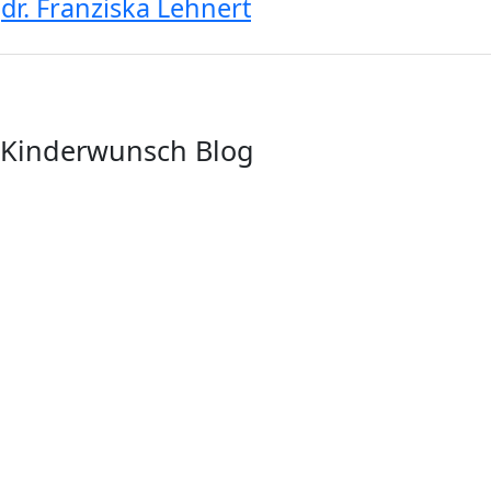
dr. Franziska Lehnert
Kinderwunsch Blog
Labor Team
Medizinisches Team
Organisation